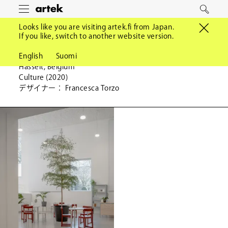
ア
Toggle
検
menu
ル
索
Looks like you are visiting artek.fi from Japan.
テ
Z33
If you like, switch to another website version.
ッ
ク
English
Suomi
Hasselt, Belgium
Culture (
2020
)
デザイナー： Francesca Torzo