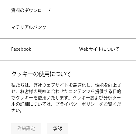
資料のダウンロード
マテリアルバンク
Facebook
Webサイトについて
Instagram
プライバシーポリシー
クッキーの使用について
製造販売の権利につい
私たちは、弊社ウェブサイトを最適化し、性能を向上さ
て
せ、お客様の興味に合わせたコンテンツを提供する目的
でクッキーを使用いたします。クッキーおよび分析ツー
ルの詳細については、
プライバシーポリシー
をご覧くだ
情報アクセシビリティ
さい。
に関して
詳細設定
承認
© アルテック 2026