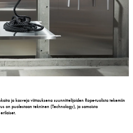
aita ja kasveja viittauksena suunnittelijoiden Rope-tuolista tekemiin
otus on puolestaan tekninen (Technology), ja samoista
rilaiset.