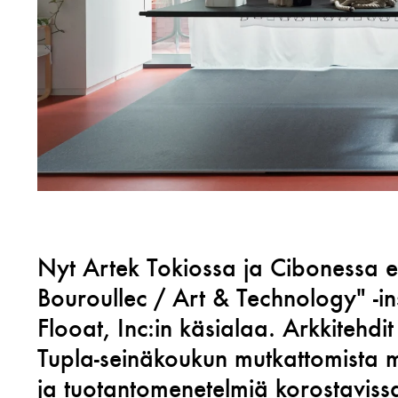
Nyt Artek Tokiossa ja Cibonessa e
Bouroullec / Art & Technology" -ins
Flooat, Inc:in käsialaa. Arkkitehdit
Tupla-seinäkoukun mutkattomista m
ja tuotantomenetelmiä korostavissa 