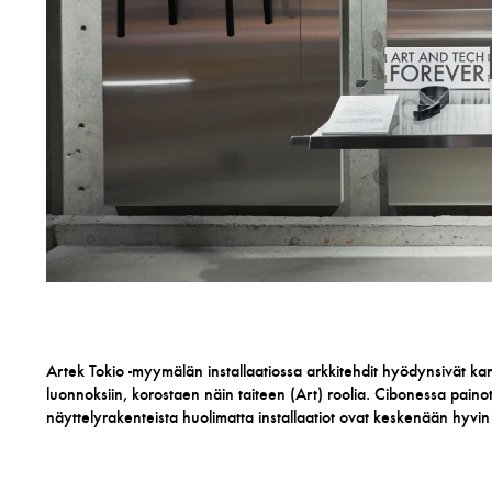
Artek Tokio -myymälän installaatiossa arkkitehdit hyödynsivät kank
luonnoksiin, korostaen näin taiteen (Art) roolia. Cibonessa pain
näyttelyrakenteista huolimatta installaatiot ovat keskenään hyvin e