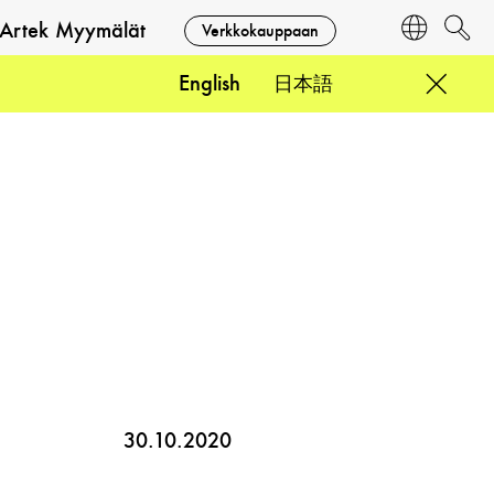
Artek Myymälät
Verkkokauppaan
Kieli
Etsi
English
日本語
30.10.2020