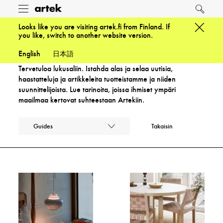
Artek
Toggle
Etsi
menu
Looks like you are visiting artek.fi from Finland. If
Lukusali
you like, switch to another website version.
English
日本語
Tervetuloa lukusaliin. Istahda alas ja selaa uutisia,
haastatteluja ja artikkeleita tuotteistamme ja niiden
suunnittelijoista. Lue tarinoita, joissa ihmiset ympäri
maailmaa kertovat suhteestaan Artekiin.
Guides
Takaisin