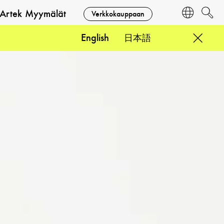
Artek Myymälät
Verkkokauppaan
Kieli
Etsi
English
日本語