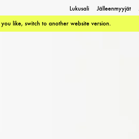
Lukusali
Jälleenmyyjät
f you like, switch to another website version.