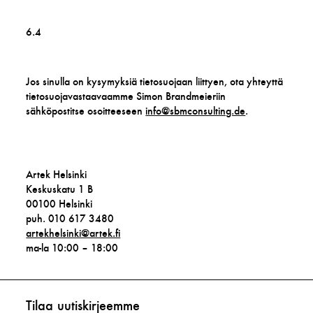
6.4
Jos sinulla on kysymyksiä tietosuojaan liittyen, ota yhteyttä
tietosuojavastaavaamme Simon Brandmeieriin
sähköpostitse osoitteeseen
info@sbmconsulting.de
.
Artek Helsinki
Keskuskatu 1 B
00100 Helsinki
puh. 010 617 3480
artekhelsinki@artek.fi
ma-la 10:00 – 18:00
Tilaa uutiskirjeemme