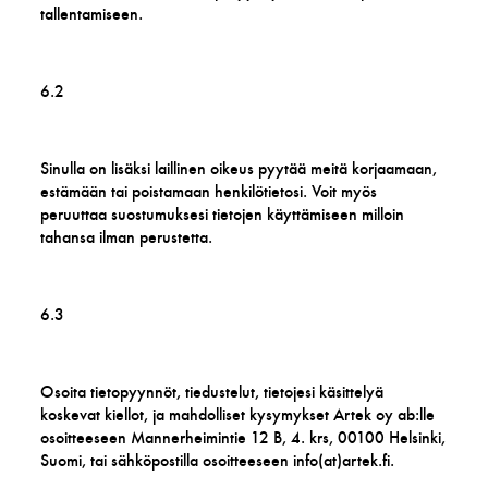
tallentamiseen.
6.2
Sinulla on lisäksi laillinen oikeus pyytää meitä korjaamaan,
estämään tai poistamaan henkilötietosi. Voit myös
peruuttaa suostumuksesi tietojen käyttämiseen milloin
tahansa ilman perustetta.
6.3
Osoita tietopyynnöt, tiedustelut, tietojesi käsittelyä
koskevat kiellot, ja mahdolliset kysymykset Artek oy ab:lle
osoitteeseen Mannerheimintie 12 B, 4. krs, 00100 Helsinki,
Suomi, tai sähköpostilla osoitteeseen info(at)artek.fi.