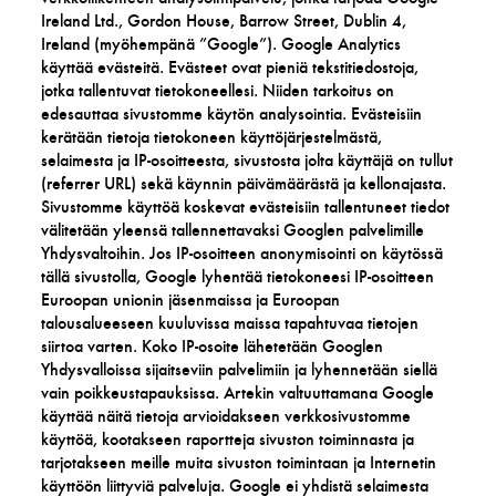
Ireland Ltd., Gordon House, Barrow Street, Dublin 4,
Ireland (myöhempänä ”Google”). Google Analytics
käyttää evästeitä. Evästeet ovat pieniä tekstitiedostoja,
jotka tallentuvat tietokoneellesi. Niiden tarkoitus on
edesauttaa sivustomme käytön analysointia. Evästeisiin
kerätään tietoja tietokoneen käyttöjärjestelmästä,
selaimesta ja IP-osoitteesta, sivustosta jolta käyttäjä on tullut
(referrer URL) sekä käynnin päivämäärästä ja kellonajasta.
Sivustomme käyttöä koskevat evästeisiin tallentuneet tiedot
välitetään yleensä tallennettavaksi Googlen palvelimille
Yhdysvaltoihin. Jos IP-osoitteen anonymisointi on käytössä
tällä sivustolla, Google lyhentää tietokoneesi IP-osoitteen
Euroopan unionin jäsenmaissa ja Euroopan
talousalueeseen kuuluvissa maissa tapahtuvaa tietojen
siirtoa varten. Koko IP-osoite lähetetään Googlen
Yhdysvalloissa sijaitseviin palvelimiin ja lyhennetään siellä
vain poikkeustapauksissa. Artekin valtuuttamana Google
käyttää näitä tietoja arvioidakseen verkkosivustomme
käyttöä, kootakseen raportteja sivuston toiminnasta ja
tarjotakseen meille muita sivuston toimintaan ja Internetin
käyttöön liittyviä palveluja. Google ei yhdistä selaimesta