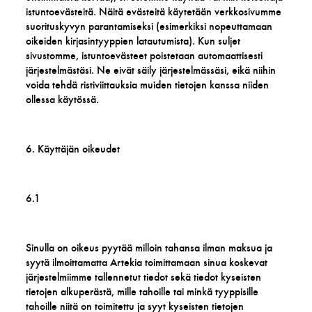
istuntoevästeitä. Näitä evästeitä käytetään verkkosivumme
suorituskyvyn parantamiseksi (esimerkiksi nopeuttamaan
oikeiden kirjasintyyppien latautumista). Kun suljet
sivustomme, istuntoevästeet poistetaan automaattisesti
järjestelmästäsi. Ne eivät säily järjestelmässäsi, eikä niihin
voida tehdä ristiviittauksia muiden tietojen kanssa niiden
ollessa käytössä.
6. Käyttäjän oikeudet
6.1
Sinulla on oikeus pyytää milloin tahansa ilman maksua ja
syytä ilmoittamatta Artekia toimittamaan sinua koskevat
järjestelmiimme tallennetut tiedot sekä tiedot kyseisten
tietojen alkuperästä, mille tahoille tai minkä tyyppisille
tahoille niitä on toimitettu ja syyt kyseisten tietojen