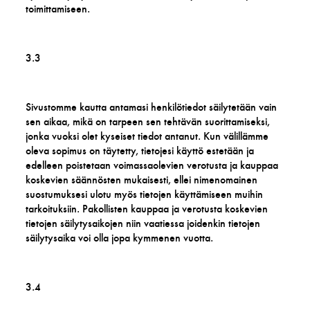
toimittamiseen.
3.3
Sivustomme kautta antamasi henkilötiedot säilytetään vain
sen aikaa, mikä on tarpeen sen tehtävän suorittamiseksi,
jonka vuoksi olet kyseiset tiedot antanut. Kun välillämme
oleva sopimus on täytetty, tietojesi käyttö estetään ja
edelleen poistetaan voimassaolevien verotusta ja kauppaa
koskevien säännösten mukaisesti, ellei nimenomainen
suostumuksesi ulotu myös tietojen käyttämiseen muihin
tarkoituksiin. Pakollisten kauppaa ja verotusta koskevien
tietojen säilytysaikojen niin vaatiessa joidenkin tietojen
säilytysaika voi olla jopa kymmenen vuotta.
3.4