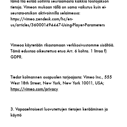
tämä tila estää soitinta seuraamasta kaikkia toistojakson
tietoja. Vimeon mukaan tällä on sama vaikutus kuin ei-
seurata-otsikon aktivoinnilla selaimessa:
https://vimeo.zendesk.com/hc/en-
us/articles/360001494447-Using-Player-Parameters
Vimeoa käytetään rikastamaan verkkosivustomme sisältöä.
Tämä edustaa oikeutettua etua Art. 6 kohta. 1 litraa f)
GDPR.
Tiedot kolmannen osapuolen tarjoajasta: Vimeo Inc., 555
West 18th Street, New York, New York 10011, USA;
https://vimeo.com/privacy
3. Vapaaehtoisesti luovutettujen tietojen kerääminen ja
käyttö