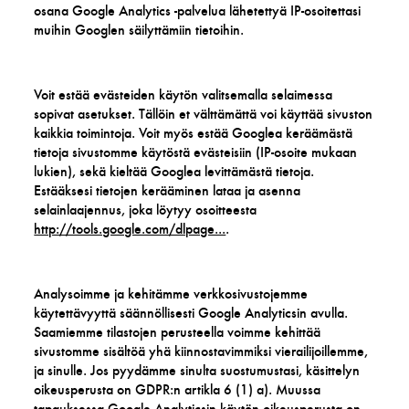
osana Google Analytics -palvelua lähetettyä IP-osoitettasi
muihin Googlen säilyttämiin tietoihin.
Voit estää evästeiden käytön valitsemalla selaimessa
sopivat asetukset. Tällöin et välttämättä voi käyttää sivuston
kaikkia toimintoja. Voit myös estää Googlea keräämästä
tietoja sivustomme käytöstä evästeisiin (IP-osoite mukaan
lukien), sekä kieltää Googlea levittämästä tietoja.
Estääksesi tietojen kerääminen lataa ja asenna
selainlaajennus, joka löytyy osoitteesta
http://tools.google.com/dlpage...
.
Analysoimme ja kehitämme verkkosivustojemme
käytettävyyttä säännöllisesti Google Analyticsin avulla.
Saamiemme tilastojen perusteella voimme kehittää
sivustomme sisältöä yhä kiinnostavimmiksi vierailijoillemme,
ja sinulle. Jos pyydämme sinulta suostumustasi, käsittelyn
oikeusperusta on GDPR:n artikla 6 (1) a). Muussa
tapauksessa Google Analyticsin käytön oikeusperusta on