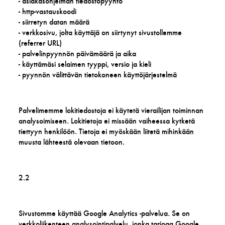
- asiakasohjelman tiedostopyyntö
- http-vastauskoodi
- siirretyn datan määrä
- verkkosivu, jolta käyttäjä on siirtynyt sivustollemme
(referrer URL)
- palvelinpyynnön päivämäärä ja aika
- käyttämäsi selaimen tyyppi, versio ja kieli
- pyynnön välittävän tietokoneen käyttöjärjestelmä
Palvelimemme lokitiedostoja ei käytetä vierailijan toiminnan
analysoimiseen. Lokitietoja ei missään vaiheessa kytketä
tiettyyn henkilöön. Tietoja ei myöskään liitetä mihinkään
muusta lähteestä olevaan tietoon.
2.2
Sivustomme käyttää Google Analytics -palvelua. Se on
verkkoliikenteen analysointipalvelu, jonka tarjoaa Google