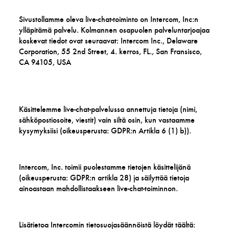
Sivustollamme oleva live-chat-toiminto on Intercom, Inc:n
ylläpitämä palvelu. Kolmannen osapuolen palveluntarjoajaa
koskevat tiedot ovat seuraavat: Intercom Inc., Delaware
Corporation, 55 2nd Street, 4. kerros, FL., San Fransisco,
CA 94105, USA
Käsittelemme live-chat-palvelussa annettuja tietoja (nimi,
sähköpostiosoite, viestit) vain siltä osin, kun vastaamme
kysymyksiisi (oikeusperusta: GDPR:n Artikla 6 (1) b)).
Intercom, Inc. toimii puolestamme tietojen käsittelijänä
(oikeusperusta: GDPR:n artikla 28) ja säilyttää tietoja
ainoastaan mahdollistaakseen live-chat-toiminnon.
Lisätietoa Intercomin tietosuojasäännöistä löydät täältä: