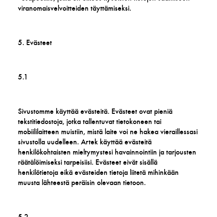
viranomaisvelvoitteiden täyttämiseksi.
5. Evästeet
5.1
Sivustomme käyttää evästeitä. Evästeet ovat pieniä
tekstitiedostoja, jotka tallentuvat tietokoneen tai
mobiililaitteen muistiin, mistä laite voi ne hakea vieraillessasi
sivustolla uudelleen. Artek käyttää evästeitä
henkilökohtaisten mieltymystesi havainnointiin ja tarjousten
räätälöimiseksi tarpeisiisi. Evästeet eivät sisällä
henkilötietoja eikä evästeiden tietoja liitetä mihinkään
muusta lähteestä peräisin olevaan tietoon.
5.2