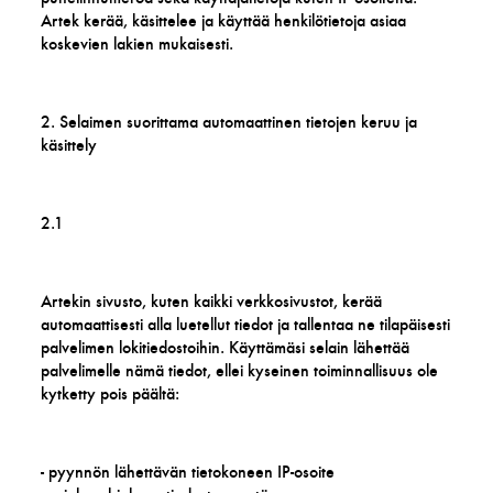
Artek kerää, käsittelee ja käyttää henkilötietoja asiaa
koskevien lakien mukaisesti.
2. Selaimen suorittama automaattinen tietojen keruu ja
käsittely
2.1
Artekin sivusto, kuten kaikki verkkosivustot, kerää
automaattisesti alla luetellut tiedot ja tallentaa ne tilapäisesti
palvelimen lokitiedostoihin. Käyttämäsi selain lähettää
palvelimelle nämä tiedot, ellei kyseinen toiminnallisuus ole
kytketty pois päältä:
- pyynnön lähettävän tietokoneen IP-osoite