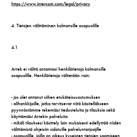
https://www.intercom.com/legal/privacy
4. Tietojen välittäminen kolmansille osapuolille
4.1
Artek ei välitä antamiasi henkilötietoja kolmansille
osapuolille. Henkilötietoja välitetään vain:
- jos olet antanut siihen etukäteissuostumuksen
- alihankkijoille, jotka tarvitsevat niitä käsitelläkseen
pyynnöstämme tekemiäsi tiedusteluita ja tilauksia sekä
käyttämiäsi Artekin palveluita
- mikäli tilauksesi käsittely lain mukaisesti edellyttää niiden
välittämistä ohjeisiin sidotuille palveluntarjoajille
- osapuolille, joilla on oikeus kyseisten tietojen saamiseen