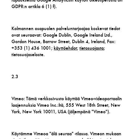
GDPR:n artikla 6 (1) f).
Kolmannen osapuolen palveluntarjoajaa koskevat tiedot
ovat seuraavat: Google Dublin, Google Ireland Ltd.,
Gordon House, Barrow Street, Dublin 4, Ireland, Fax:
+353 (1) 436 1001;
käyttöehdot
;
tietosuojasta
;
tietosuojaseloste.
2.3
Vimeo: Tämä verkkosivusto käyttää Vimeo-videoportaalin
laajennuksia Vimeo Inc.:ltä, 555 West 18th Street, New
York, New York 10011, USA (jäljempänä "Vimeo").
Käytämme Vimeoa "älä seuraa" -tilassa. Vimeon mukaan