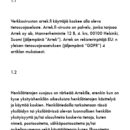
1.1
Verkkosivuston artek.fi käyttäjiä koskee alla oleva
tietosuojaseloste. Artek.fi -sivusto on palvelu, jonka tarjoaa
Artek oy ab, Mannerheimintie 12 B, 4. krs, 00100 Helsinki,
Suomi (jäljempänä ”Artek”). Artek on rekisterinpitäjä EU: n
yleisen tietosuoja-asetuksen (jäljempänä ”GDPR”) 4
artiklan mukaisesti.
1.2
Henkilötietojen suojaus on tärkeää Artekille, etenkin kun on
kyse yksityishenkilön oikeuksista henkilötietojen käsittelyä
ja käyttöä koskien. Henkilötiedoilla tarkoitetaan tässä
yksilöidyn tai yksilöitävissä olevan luonnollisen henkilön
yksityisyyttä ja/tai olosuhteita koskevia tietoja, kuten
nimeä, postiosoitetta, sähköpostiosoitetta ja/tai
puhelinnumeroa sekä käyttäjätietoja kuten IP-osoitetta.