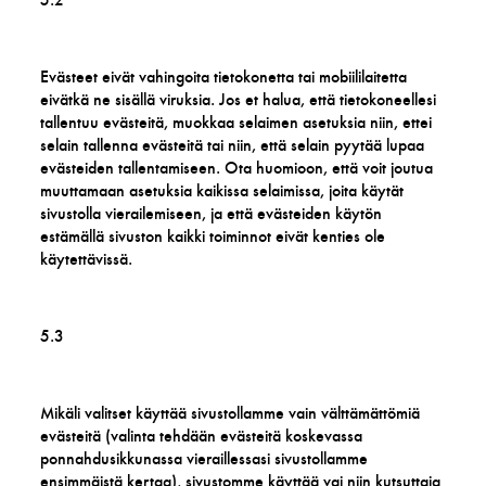
Evästeet eivät vahingoita tietokonetta tai mobiililaitetta
eivätkä ne sisällä viruksia. Jos et halua, että tietokoneellesi
tallentuu evästeitä, muokkaa selaimen asetuksia niin, ettei
selain tallenna evästeitä tai niin, että selain pyytää lupaa
evästeiden tallentamiseen. Ota huomioon, että voit joutua
muuttamaan asetuksia kaikissa selaimissa, joita käytät
sivustolla vierailemiseen, ja että evästeiden käytön
estämällä sivuston kaikki toiminnot eivät kenties ole
käytettävissä.
5.3
Mikäli valitset käyttää sivustollamme vain välttämättömiä
evästeitä (valinta tehdään evästeitä koskevassa
ponnahdusikkunassa vieraillessasi sivustollamme
ensimmäistä kertaa), sivustomme käyttää vai niin kutsuttaja