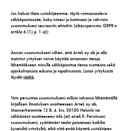
Jos haluat tilata uutiskirjeemme, täytä voimassaoleva
sähköpostiosoite, koko nimesi ja kotimaasi ja vahvista
suostumuksesi seuraaviin ehtoihin (oikeusperusta: GRPR:n
artikla 6 (1) p. 1 a)):
Annan suostumukseni siihen, että Artek oy ab ja alla
mainitut yritykset voivat käyttää antamiani tietoja
lähettääkseen minulle sähköpostitse tietoa tuotteista sekä
ajankohtaisista eduista ja tapahtumista. Listan yrityksistä
löydät
täältä
.
Voin peruuttaa suostumukseni milloin tahansa lähettämällä
kirjallisen ilmoituksen osoitteeseen Artek oy ab,
Mannerheimintie 12 B, 4. krs, 00100 Helsinki tai
sähköisesti osoitteeseen info (at) artek.fi. Peruttuani
suostumukseni, syöttämäni tiedot poistetaan kaikilta
kyseisiltä yrityksiltä, eikä niitä enää käytetä uutiskirjeen