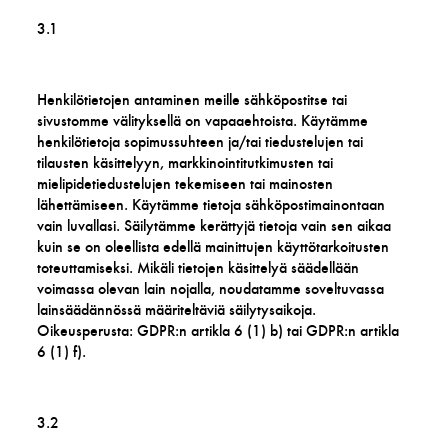
3.1
Henkilötietojen antaminen meille sähköpostitse tai
sivustomme välityksellä on vapaaehtoista. Käytämme
henkilötietoja sopimussuhteen ja/tai tiedustelujen tai
tilausten käsittelyyn, markkinointitutkimusten tai
mielipidetiedustelujen tekemiseen tai mainosten
lähettämiseen. Käytämme tietoja sähköpostimainontaan
vain luvallasi. Säilytämme kerättyjä tietoja vain sen aikaa
kuin se on oleellista edellä mainittujen käyttötarkoitusten
toteuttamiseksi. Mikäli tietojen käsittelyä säädellään
voimassa olevan lain nojalla, noudatamme soveltuvassa
lainsäädännössä määriteltäviä säilytysaikoja.
Oikeusperusta: GDPR:n artikla 6 (1) b) tai GDPR:n artikla
6 (1) f).
3.2