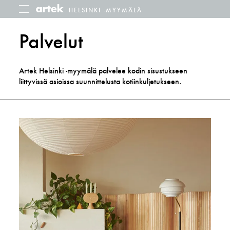
HELSINKI -MYYMÄLÄ
Helsinki
Piilota
-
myymälä
Palvelut
Artek Helsinki -myymälä palvelee kodin sisustukseen
liittyvissä asioissa suunnittelusta kotiinkuljetukseen.