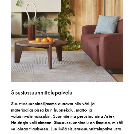
Sisustussuunnittelupalvelu
Sisustussuunnittelijamme auttavat niin väri- ja
materiaaliasioissa kuin huonekalu, matto- ja
valaisinvalinnoissakin. Suunnitelma perustuu aina Artek
Helsingin valikoimaan. Sisustussuunnittelu on ilmaista, mikäli
se johtaa tilaukseen. Lue lisää
sisustussuunnittelupalvelusta
.