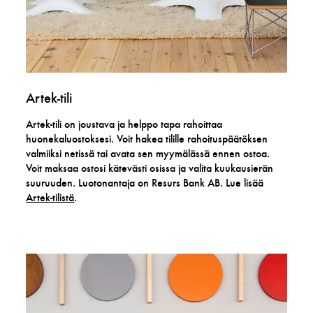
Artek-tili
Artek-tili on joustava ja helppo tapa rahoittaa
huonekaluostoksesi. Voit hakea tilille rahoituspäätöksen
valmiiksi netissä tai avata sen myymälässä ennen ostoa.
Voit maksaa ostosi kätevästi osissa ja valita kuukausierän
suuruuden. Luotonantaja on Resurs Bank AB. Lue lisää
Artek-tilistä
.