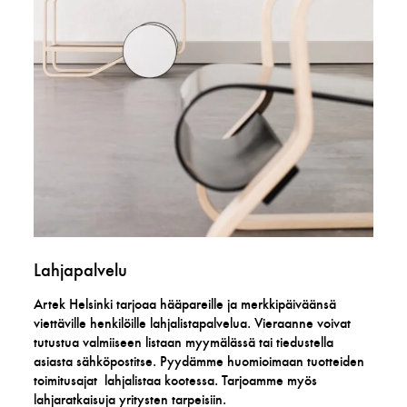
Lahjapalvelu
Artek Helsinki tarjoaa hääpareille ja merkkipäiväänsä
viettäville henkilöille lahjalistapalvelua. Vieraanne voivat
tutustua valmiiseen listaan myymälässä tai tiedustella
asiasta sähköpostitse. Pyydämme huomioimaan tuotteiden
toimitusajat lahjalistaa kootessa. Tarjoamme myös
lahjaratkaisuja yritysten tarpeisiin.