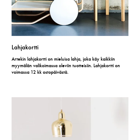
Lahjakortti
Artekin lahjakortti on mieluisa lahja, joka käy kaikkiin
myymälän valikoimassa oleviin tuotteisiin. Lahjakortti on
voimassa 12 kk ostopäivästä.