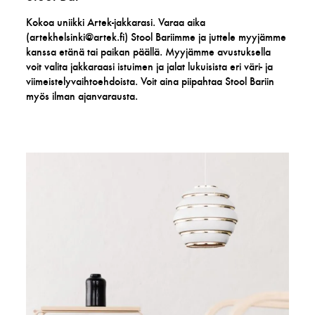
Kokoa uniikki Artek-jakkarasi. Varaa aika
(artekhelsinki@artek.fi) Stool Bariimme ja juttele myyjämme
kanssa etänä tai paikan päällä. Myyjämme avustuksella
voit valita jakkaraasi istuimen ja jalat lukuisista eri väri- ja
viimeistelyvaihtoehdoista. Voit aina piipahtaa Stool Bariin
myös ilman ajanvarausta.