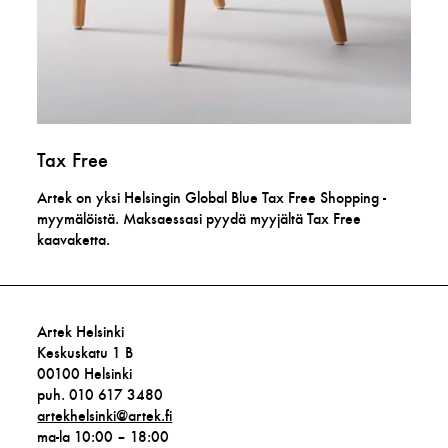
Tax Free
Artek on yksi Helsingin Global Blue Tax Free Shopping -
myymälöistä. Maksaessasi pyydä myyjältä Tax Free
kaavaketta.
Artek Helsinki
Keskuskatu 1 B
00100 Helsinki
puh. 010 617 3480
artekhelsinki@artek.fi
ma-la 10:00 – 18:00