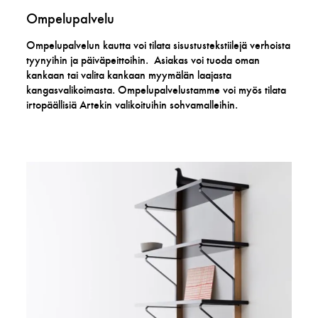
​Ompelupalvelu​
Ompelupalvelun kautta voi tilata sisustustekstiilejä verhoista
tyynyihin ja päiväpeittoihin. Asiakas voi tuoda oman
kankaan tai valita kankaan myymälän laajasta
kangasvalikoimasta. Ompelupalvelustamme voi myös tilata
irtopäällisiä Artekin valikoituihin sohvamalleihin.