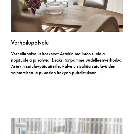
Verhoilupalvelu
Verhoilupalvelut koskevat Artekin malliston tuoleja,
nojatuoleja ja sohvia. Lisäksi tarjoamme uudelleenverhoilua
Artekin satulavyötuotteille. Palvelu sisältää satulavöiden
vaihtamisen ja puuosien kevyen puhdistuksen.