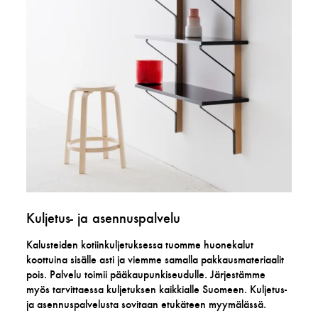
Kuljetus- ja asennuspalvelu
Kalusteiden kotiinkuljetuksessa tuomme huonekalut
koottuina sisälle asti ja viemme samalla pakkausmateriaalit
pois. Palvelu toimii pääkaupunkiseudulle. Järjestämme
myös tarvittaessa kuljetuksen kaikkialle Suomeen. Kuljetus-
ja asennuspalvelusta sovitaan etukäteen myymälässä.